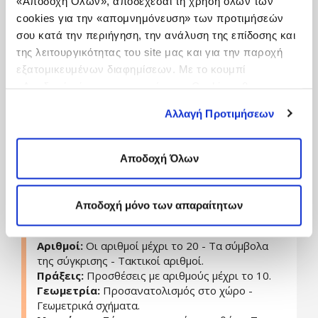
«Αποδοχή Όλων», αποδέχεσαι τη χρήση όλων των
cookies για την «απομνημόνευση» των προτιμήσεών
σου κατά την περιήγηση, την ανάλυση της επίδοσης και
Share This
της λειτουργικότητας του site μας και για την παροχή
εξατομικευμένων διαφημίσεων. Με το κουμπί
«Αποδοχή μόνο των απαραίτητων Cookies» θα
ενεργοποιηθούν μόνο τα αναγκαία για τη λειτουργία του
Αλλαγή Προτιμήσεων
site cookies. Ενημερώσου για την Πολιτική
Πώς χρησιμοποιείται:
Cookies
Εδώ
και τους διαφορετικούς τύπους Cookies
επιλέγοντας «Ρυθμίσεις Cookies», και τροποποίησε ανά
Αποδοχή Όλων
Οι έννοιες που διδάσκονται σε αυτό το μάθημα
πάσα στιγμή τις προτιμήσεις σου.
είναι ταξινομημένες κατά περιεχόμενο σε τρεις
περιόδους.
Αποδοχή μόνο των απαραίτητων
1η ΠΕΡΙΟΔΟΣ
Αριθμοί:
Οι αριθμοί μέχρι το 20 - Τα σύμβολα
της σύγκρισης - Τακτικοί αριθμοί.
Πράξεις:
Προσθέσεις με αριθμούς μέχρι το 10.
Γεωμετρία:
Προσανατολισμός στο χώρο -
Γεωμετρικά σχήματα.