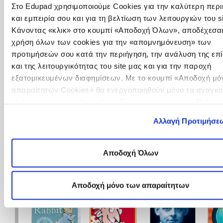
Lifes Programme and other privately funded
Στο Edupad χρησιμοποιούμε Cookies για την καλύτερη περ
European school projects. Her primary goal is to
και εμπειρία σου και για τη βελτίωση των λειτουργιών του si
share and create innovative materials with other
Κάνοντας «κλικ» στο κουμπί «Αποδοχή Όλων», αποδέχεσαι
teachers .The reviews she will share on this site
χρήση όλων των cookies για την «απομνημόνευση» των
are for
educational purposes only.
She has
προτιμήσεών σου κατά την περιήγηση, την ανάλυση της επ
personally used each app in the classroom and
strongly recommends each one for school or
και της λειτουργικότητας του site μας και για την παροχή
home use.
εξατομικευμένων διαφημίσεων. Με το κουμπί «Αποδοχή μό
απαραίτητων Cookies» θα ενεργοποιηθούν μόνο τα αναγκα
τη λειτουργία του site cookies. Ενημερώσου για την Πολιτικ
Αξιολογήσεις:
Cookies
Εδώ
και τους διαφορετικούς τύπους Cookies επιλέ
Αλλαγή Προτιμήσε
«Ρυθμίσεις Cookies», και τροποποίησε ανά πάσα στιγμή τις
προτιμήσεις σου.
Αποδοχή Όλων
Alice 
How Good i...
Giant Pict...
DK Quiz
Αποδοχή μόνο των απαραίτητων