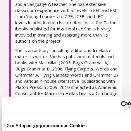
and a Language A teacher .She has extensive
classroom experience with all levels in EFL and ESL
from Young Learners to CPE, ICFE and ILEC
levels.In addition Lina is co-editor for all the Platon
ibooks published for in-school use.She is heavily
invovled in training and assisting more than 15
authors on the project.
She is an author, consulting editor and freelance
materials writer. She has published materials and
books with Macmillan (2005: Bugs Grammar A,
Bugs Grammar B, 2008: Flying Carpets, Words and
Grammar A, Flying Carpets Words and Grammar B)
and various in-house interactive publications with
Platon Press.In 2009-2010 she acted as Academic
Consultant for Macmillan Hellas.Lina is a Cambridge
Life Coach and a Cambridge Assessment Oral
Examiner.
Lina is actively involved in introducing new
technologies and innovative materials in the
Στο Edupad χρησιμοποιούμε Cookies
classroom. She is currently running a Comenius