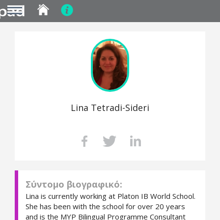
MENU
Skip
to
main
content
Lina Tetradi-Sideri
Σύντομο βιογραφικό:
Lina is currently working at Platon IB World School.
She has been with the school for over 20 years
and is the MYP Bilingual Programme Consultant