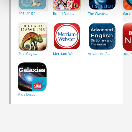
The Origin...
Baref
Roald Dahl...
The Waste...
The Magic...
Merriam-We...
Advanced E...
BBC 
Kids Disco...