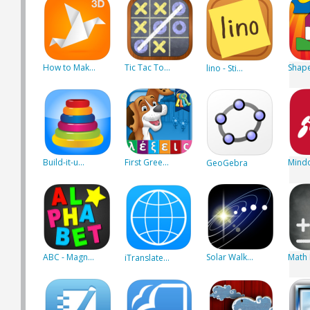
How to Mak...
Tic Tac To...
Shape 
lino - Sti...
Build-it-u...
First Gree...
Mind
GeoGebra
ABC - Magn...
Solar Walk...
Math D
iTranslate...