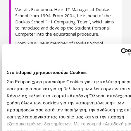
______________________________________
Vassilis Economou. He is IT Manager at Doukas
School from 1994. From 2004, he is head of the
Doukas School “1:1 Computing Team”, which aims
to introduce and develop the Student Personal
Computer into the educational procedure.
From 2006, he is member of Doukas School
“Quality Research Team”. He is certified validator
specialized in the evaluation of companies
according to the standards of the European
Foundation for Quality Management –
Στο Edupad χρησιμοποιούμε Cookies
“Commitment to Excellence”.
Στο Edupad χρησιμοποιούμε Cookies για την καλύτερη περ
In 2013 he has been nominated Expert Educator
και εμπειρία σου και για τη βελτίωση των λειτουργιών του si
and he represented Greece in the Microsoft
Global Forum organised in Barcelona, Spain (2014)
Κάνοντας «κλικ» στο κουμπί «Αποδοχή Όλων», αποδέχεσαι
χρήση όλων των cookies για την «απομνημόνευση» των
In 2014, he and his student team win the first
προτιμήσεών σου κατά την περιήγηση, την ανάλυση της επ
place at the European Programming
Competition Kodu Kup
(e-skils, European School
και της λειτουργικότητας του site μας και για την παροχή
Net, Microsoft)
εξατομικευμένων διαφημίσεων. Με το κουμπί «Αποδοχή μό
απαραίτητων Cookies» θα ενεργοποιηθούν μόνο τα αναγκα