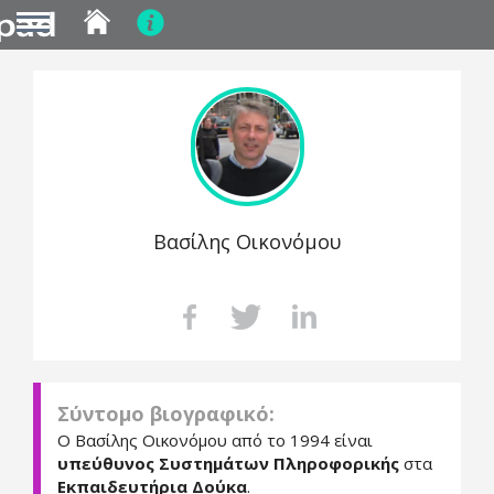
MENU
Skip
to
main
content
Βασίλης Οικονόμου
Σύντομο βιογραφικό:
Ο Βασίλης Οικονόμου από το 1994 είναι
υπεύθυνος Συστημάτων Πληροφορικής
στα
Εκπαιδευτήρια Δούκα
.