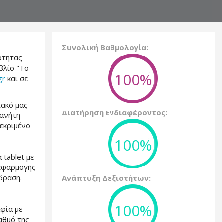
Συνολική Βαθμολογία:
ότητας
βλίο "Το
100%
gr
και σε
ιακό μας
Διατήρηση Ενδιαφέροντος:
λανήτη
κεκριμένο
100%
 tablet με
 εφαρμογής
άδραση.
Ανάπτυξη Δεξιοτήτων:
100%
φία με
αθμό της