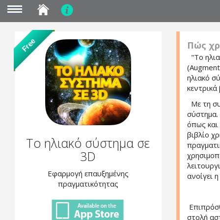
MENU
Skip
Free
Πώς χρ
to
main
"Το ηλια
content
(Augmente
ηλιακό σύ
κεντρικά 
Με τη συγ
σύστημα.
όπως και 
βιβλίο χρ
Το ηλιακό σύστημα σε
πραγματικ
3D
χρησιμοπο
λειτουργ
Εφαρμογή επαυξημένης
ανοίγει η
πραγματικότητας
Επιπρόσθ
στολή ασ