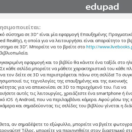
ησιμοποιείται:
κό σύστημα σε 3D" είναι μία εφαρμογή Επαυξημένης Πραγματικ
d Reality), η οποία για να λειτουργήσει είναι απαραίτητο το βι
στημα σε 3D”. Μπορείτε να το βρείτε στο
http://www.livebooks.
βιβλιοπωλεία.
κεκριμένη εφαρμογή και το βιβλίο θα κάνετε ένα ταξίδι στο ηλ
 Σε κάθε σελίδα μπορείτε να μάθετε χαρακτηριστικά του κάθε π
να τον δείτε σε 3D να περιστρέφεται πάνω στη σελίδα! Το συγ
ησιμοποιεί τις τεχνολογίες της επαυξημένης και της εικονικής
ότητας για να απεικονίσει σε 3D το περιεχόμενό του. Για να
ιήσετε αυτές τις λειτουργίες, χρειάζεστε ένα smartphone ή ένα
ικό iOS ή Android, που να περιλαμβάνει κάμερα. Αφού μέσω της
 κάμερα και σημαδεύοντας τις σελίδες του βιβλίου γίνεται η δι
ετα, αν σημαδέψετε το εξώφυλλο, μπορείτε να βγείτε φωτογρα
τροναύτη! Τέλος, μπορείτε να περιηγηθείτε στον διαστημικό στ