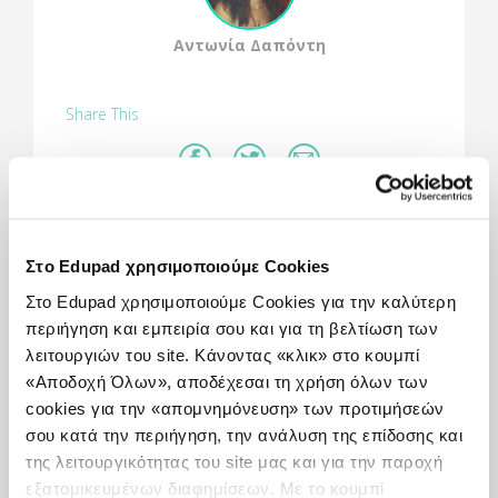
Αντωνία Δαπόντη
Share This
Πώς χρησιμοποιείται:
Στο Edupad χρησιμοποιούμε Cookies
5 διαφορετικές δημιουργικές δραστηριότητες με
Στο Edupad χρησιμοποιούμε Cookies για την καλύτερη
ζωάκια των Χριστουγέννων. Οι μαθητές
περιήγηση και εμπειρία σου και για τη βελτίωση των
ζωγραφίζουν, παίζουν παιχνίδια μνήμης και
λειτουργιών του site. Κάνοντας «κλικ» στο κουμπί
παρατηρητικότητας ενώ ταυτόχρονα μαθαίνουν
τους ήχους και τις ονομασίες διάφορων ζώων.
«Αποδοχή Όλων», αποδέχεσαι τη χρήση όλων των
cookies για την «απομνημόνευση» των προτιμήσεών
σου κατά την περιήγηση, την ανάλυση της επίδοσης και
Τι μας άρεσε:
της λειτουργικότητας του site μας και για την παροχή
εξατομικευμένων διαφημίσεων. Με το κουμπί
Είναι πολύ ευχάριστοι οι ήχοι και ποιοτικά τα