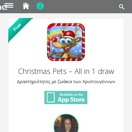
MENU
Skip
Free
to
main
content
Christmas Pets – All in 1 draw
Δραστηριότητες με ζωάκια των Χριστουγέννων