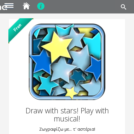
MENU
Skip
Free
to
main
content
Draw with stars! Play with
musical!
Ζωγραφίζω με... τ' αστέρια!