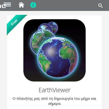
MENU
Skip
Free
to
main
content
EarthViewer
Ο πλανήτης μας από τη δημιουργία του μέχρι και
σήμερα.