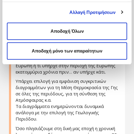
«Αποδοχή μόνο των απαραίτητων Cookies» θα
Πως άλλαζε η σύνθεση της ατμόσφαιρας
ενεργοποιηθούν μόνο τα αναγκαία για τη λειτουργία του
στους αιώνες.
Αλλαγή Προτιμήσεων
site cookies. Ενημερώσου για την Πολιτική
Ποια ήταν η διάρκεια της ημέρας κάθε
Cookies
Εδώ
και τους διαφορετικούς τύπους Cookies
γεωλογική εποχή.
επιλέγοντας «Ρυθμίσεις Cookies», και τροποποίησε ανά
Αποδοχή Όλων
Από τη στιγμή που επιλεχθεί μια περίοδος, ο
πάσα στιγμή τις προτιμήσεις σου.
χρήστης μπορεί να περιηγηθεί σε όλο τον
πλανήτη και να μελετήσει τα συμβάντα που θέλει.
Αποδοχή μόνο των απαραίτητων
Για παράδειγμα μπορεί να δεί τι σημαντικό έγινε
στην περιοχή της Γης που βρίσκεται τώρα η
Ευρώπη ή τι υπήρχε στην περιοχή της Ευρώπης
εκατομμύρια χρόνια πριν… αν υπήρχε κάτι.
Υπάρχει επιλογή για εμφάνιση συγκριτικών
διαγραμμάτων για τη Μέση Θερμοκρασία της Γης
σε όλες της περιόδους, για τη σύνθεση της
Ατμόσφαιρας κ.α.
Τα διαγράμματα ενημερώνονται δυναμικά
ανάλογα με την επιλογή της Γεωλογικής
Περιόδου.
Όσο πλησιάζουμε στη δική μας εποχή η χρονική