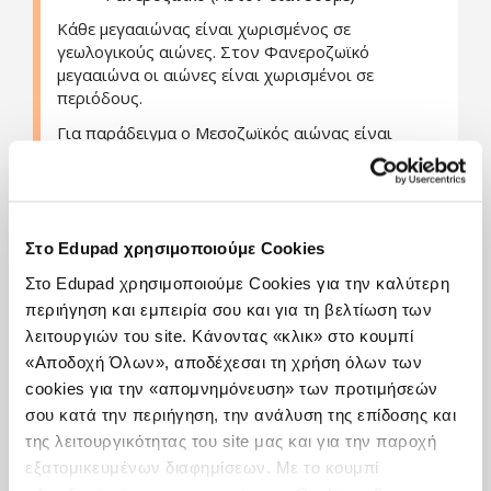
Κάθε μεγααιώνας είναι χωρισμένος σε
γεωλογικούς αιώνες. Στον Φανεροζωϊκό
μεγααιώνα οι αιώνες είναι χωρισμένοι σε
περιόδους.
Για παράδειγμα ο Μεσοζωϊκός αιώνας είναι
χωρισμένος σε τρεις περιόδους
Τριασική
Ιουρασική
Κρητιδική
Στο Edupad χρησιμοποιούμε Cookies
Ο χρήστης μπορεί με ενά απλό scroll bar στα
Στο Edupad χρησιμοποιούμε Cookies για την καλύτερη
αριστερά της οθόνης να αλλάζει γεωλογικές
περιήγηση και εμπειρία σου και για τη βελτίωση των
περιόδους και να βλέπει ταυτόχρονα:
λειτουργιών του site. Κάνοντας «κλικ» στο κουμπί
Πως αλλάζει γεωλογικά η ΓΗ (πχ τους
«Αποδοχή Όλων», αποδέχεσαι τη χρήση όλων των
σχηματισμούς των Ηπείρων).
cookies για την «απομνημόνευση» των προτιμήσεών
Σε ποιες περιοχές του πλανήτη υπήρξαν
σου κατά την περιήγηση, την ανάλυση της επίδοσης και
σημαντικά, γεωλογικά και βιολογικά
της λειτουργικότητας του site μας και για την παροχή
φαινόμενα (πχ εξαφάνιση δεινοσαύρων).
Σε ποιες περιοχές και ποιες εποχές
εξατομικευμένων διαφημίσεων. Με το κουμπί
υπήρξαν σημαντικές πτώσεις μετεωριτών.