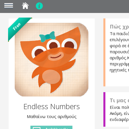
MENU
Skip
Free
Πώς χρ
to
main
Τα παιδι
content
επιλέγου
φορά σε 
παρουσιά
αριθμός.
περιγράμ
ηχητικές
Τι μας
Endless Numbers
Είναι πο
Ακόμη, εί
Μαθαίνω τους αριθμούς
ενδιαφέρ