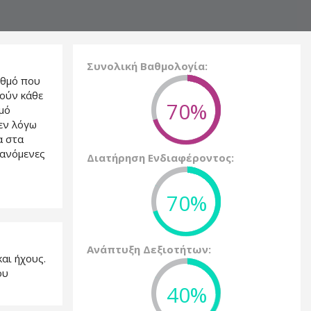
Συνολική Βαθμολογία:
ιθμό που
τούν κάθε
70%
μό
εν λόγω
α στα
βανόμενες
Διατήρηση Ενδιαφέροντος:
70%
Ανάπτυξη Δεξιοτήτων:
αι ήχους.
ου
40%