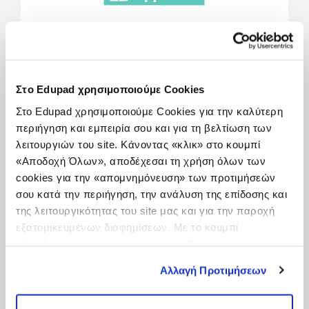
Στο Edupad χρησιμοποιούμε Cookies
Αντωνία Δαπόντη
Στο Edupad χρησιμοποιούμε Cookies για την καλύτερη
περιήγηση και εμπειρία σου και για τη βελτίωση των
Share This
λειτουργιών του site. Κάνοντας «κλικ» στο κουμπί
«Αποδοχή Όλων», αποδέχεσαι τη χρήση όλων των
cookies για την «απομνημόνευση» των προτιμήσεών
σου κατά την περιήγηση, την ανάλυση της επίδοσης και
της λειτουργικότητας του site μας και για την παροχή
εξατομικευμένων διαφημίσεων. Με το κουμπί
Πώς χρησιμοποιείται:
«Αποδοχή μόνο των απαραίτητων Cookies» θα
First Greek Words with Phonics
ενεργοποιηθούν μόνο τα αναγκαία για τη λειτουργία του
Αλλαγή Προτιμήσεων
site cookies. Ενημερώσου για την Πολιτική
Cookies
Εδώ
και τους διαφορετικούς τύπους Cookies
Συνολική Βαθμολογία: