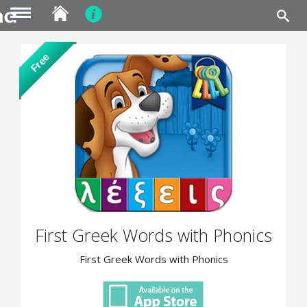
MENU
Skip
Free
to
main
content
First Greek Words with Phonics
First Greek Words with Phonics