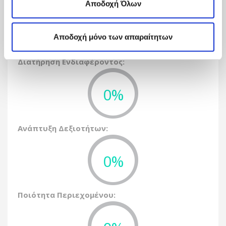
επιλέγοντας «Ρυθμίσεις Cookies», και τροποποίησε ανά
Αποδοχή Όλων
πάσα στιγμή τις προτιμήσεις σου.
0%
Αποδοχή μόνο των απαραίτητων
Διατήρηση Ενδιαφέροντος:
0%
Ανάπτυξη Δεξιοτήτων:
0%
Ποιότητα Περιεχομένου: