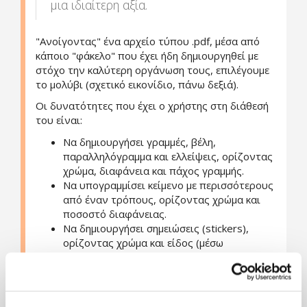
μια ιδιαίτερη αξία.
"Ανοίγοντας" ένα αρχείο τύπου .pdf, μέσα από
κάποιο "φάκελο" που έχει ήδη δημιουργηθεί με
στόχο την καλύτερη οργάνωση τους, επιλέγουμε
το μολύβι (σχετικό εικονίδιο, πάνω δεξιά).
Οι δυνατότητες που έχει ο χρήστης στη διάθεσή
του είναι:
Να δημιουργήσει γραμμές, βέλη,
παραλληλόγραμμα και ελλείψεις, ορίζοντας
χρώμα, διαφάνεια και πάχος γραμμής.
Να υπογραμμίσει κείμενο με περισσότερους
από έναν τρόπους, ορίζοντας χρώμα και
ποσοστό διαφάνειας.
Να δημιουργήσει σημειώσεις (stickers),
ορίζοντας χρώμα και είδος (μέσω
διαφορετικών εικονιδίων)
Να ενσωματώσει κείμενο στο υπάρχον (σε
κενό χώρο), ορίζοντας χρώμα,
γραμματοσειρά, μέγεθος χαρακτήρων και