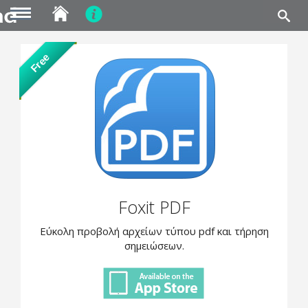
MENU
Skip
Free
to
main
content
Foxit PDF
Εύκολη προβολή αρχείων τύπου pdf και τήρηση
σημειώσεων.