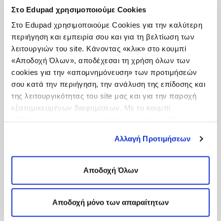
ποσοστό διαφάνειας.
Στο Edupad χρησιμοποιούμε Cookies
Να σχεδιάσει ελεύθερα, ορίζοντας χρώμα
Στο Edupad χρησιμοποιούμε Cookies για την καλύτερη
γραφίδας, πάχος και ποσοστό διαφάνειας.
Να δημιουργήσει σχέδια ή και υπογραφή, με
περιήγηση και εμπειρία σου και για τη βελτίωση των
απόκριση πένας.
λειτουργιών του site. Κάνοντας «κλικ» στο κουμπί
«Αποδοχή Όλων», αποδέχεσαι τη χρήση όλων των
cookies για την «απομνημόνευση» των προτιμήσεών
Αξιοποίηση της εφαρμογής στην
σου κατά την περιήγηση, την ανάλυση της επίδοσης και
εκπαιδευτική διαδικασία
.
της λειτουργικότητας του site μας και για την παροχή
Οι
μαθητές
"ανοίγοντας" το ψηφιακό τους
εξατομικευμένων διαφημίσεων. Με το κουμπί
βιβλίο ή οποιοδήποτε άλλο ανάγνωσμα,
«Αποδοχή μόνο των απαραίτητων Cookies» θα
έχουν τη δυνατότητα να σημειώσουν πάνω
ενεργοποιηθούν μόνο τα αναγκαία για τη λειτουργία του
σ' αυτό μέσω ελεύθερου σχεδίου, να
Αλλαγή Προτιμήσεων
site cookies. Ενημερώσου για την Πολιτική
δημιουργήσουν πλαγιότιτλους, να
εμπλουτίσουν σκαριφήματα, να
Cookies
Εδώ
και τους διαφορετικούς τύπους Cookies
υπογραμμίσουν σημαντικά σημεία.
επιλέγοντας «Ρυθμίσεις Cookies», και τροποποίησε ανά
Αποδοχή Όλων
Ο
εκπαιδευτικός
έχει τη δυνατότητα να
πάσα στιγμή τις προτιμήσεις σου.
εμπλουτίσει με κείμενο (π.χ. ερμηνεία
λέξεων), το βιβλίο όπου κρίνει απαραίτητο
Αποδοχή μόνο των απαραίτητων
και να δημιουργήσει εύκολα ασκήσεις μέσα
σ' αυτό. Για παράδειγμα μπορεί να ζητήσει