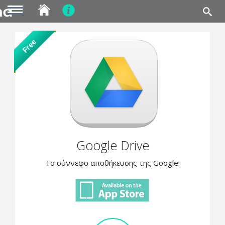
MENU
Skip
Free
to
main
content
Google Drive
Το σύννεφο αποθήκευσης της Google!