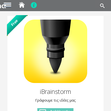
MENU
Skip
Free
to
main
content
iBrainstorm
Γράφουμε τις ιδέες μας