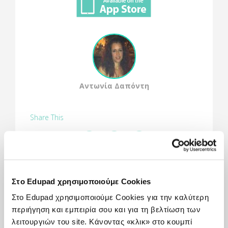
Αντωνία Δαπόντη
Share This
Στο Edupad χρησιμοποιούμε Cookies
Πώς χρησιμοποιείται:
Ιδανική εφαρμογή για εκπαιδευτικούς,γονείς και
Στο Edupad χρησιμοποιούμε Cookies για την καλύτερη
μαθητές.
περιήγηση και εμπειρία σου και για τη βελτίωση των
Καταγραφή ιδεών,σημειώσεων και ό,τι άλλο
λειτουργιών του site. Κάνοντας «κλικ» στο κουμπί