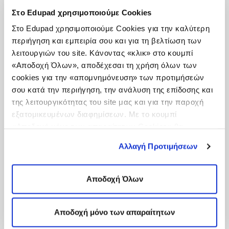
τους οποίους μπορούμε και να μοιραζόμαστε τις
Στο Edupad χρησιμοποιούμε Cookies
συλλογές μας.
Στο Edupad χρησιμοποιούμε Cookies για την καλύτερη
Στην εφαρμογή μπορούμε να προσθέσουμε έξι
περιήγηση και εμπειρία σου και για τη βελτίωση των
είδη πληροφοριών και δεδομένων:
λειτουργιών του site. Κάνοντας «κλικ» στο κουμπί
Συλλογές άλλων (Collection)
«Αποδοχή Όλων», αποδέχεσαι τη χρήση όλων των
Ιστοσελίδα (Web Page)
cookies για την «απομνημόνευση» των προτιμήσεών
Σημείωση (Note)
σου κατά την περιήγηση, την ανάλυση της επίδοσης και
Φωτογραφία (Photo)
της λειτουργικότητας του site μας και για την παροχή
Συλλογές φωτογραφιών (Gallery)
εξατομικευμένων διαφημίσεων. Με το κουμπί
Αρχείο (File)
«Αποδοχή μόνο των απαραίτητων Cookies» θα
Επίσης εγκαθιστώντας (εύκολα και με σαφείς
ενεργοποιηθούν μόνο τα αναγκαία για τη λειτουργία του
οδηγίες από την ίδια την εφασρμογή) στον Safari
Αλλαγή Προτιμήσεων
site cookies. Ενημερώσου για την Πολιτική
ένα bookmarklet (βοηθό προσθήκης
Cookies
Εδώ
και τους διαφορετικούς τύπους Cookies
συντομεύσεων στην εφαρμογή) μας δίνεται η
δυνατότητα κατά την περιήγηση σε ιστοσελίδες
επιλέγοντας «Ρυθμίσεις Cookies», και τροποποίησε ανά
Αποδοχή Όλων
να τις προσθέτουμε αυτόματα ως συντομεύσεις
πάσα στιγμή τις προτιμήσεις σου.
ιστοσελίδων στην εφαρμογή.
Μια εφαρμογή εκπαιδευτικού περιεχομένου είναι
Αποδοχή μόνο των απαραίτητων
να δημιουργηθούν συλλογές από τους μαθητές