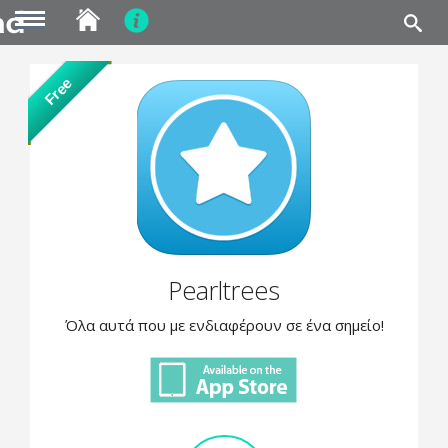
MENU
Skip
Free
to
main
content
Pearltrees
Όλα αυτά που με ενδιαφέρουν σε ένα σημείο!