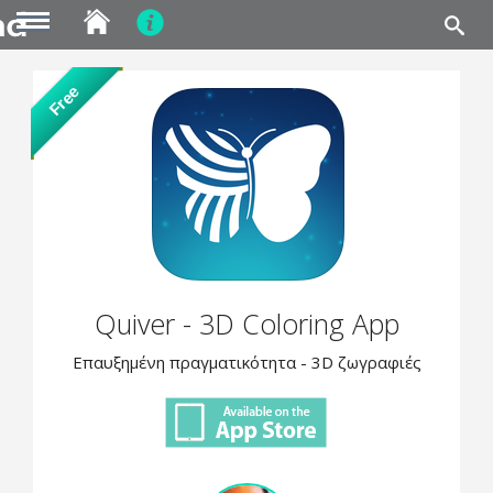
MENU
Skip
Free
to
main
content
Quiver - 3D Coloring App
Επαυξημένη πραγματικότητα - 3D ζωγραφιές