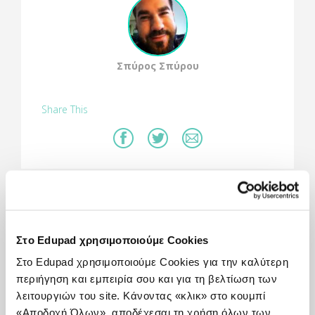
Σπύρος Σπύρου
Share This
Πώς χρησιμοποιείται:
Η εφαρμογή “Quiver” είναι μία εφαρμογή
Επαυξημένης Πραγματικότητας με την οποία
Στο Edupad χρησιμοποιούμε Cookies
μπορείς να “ζωντανέψεις” τις ζωγραφιές των
Στο Edupad χρησιμοποιούμε Cookies για την καλύτερη
παιδιών κι όχι μόνο. Οι ζωγραφιές είναι ήδη
κατασκευασμένες ως “δείκτες” από τους
περιήγηση και εμπειρία σου και για τη βελτίωση των
δημιουργούς της εφαρμογής και είναι
λειτουργιών του site. Κάνοντας «κλικ» στο κουμπί
διασκεδαστικού αλλά και εκπαιδευτικού
«Αποδοχή Όλων», αποδέχεσαι τη χρήση όλων των