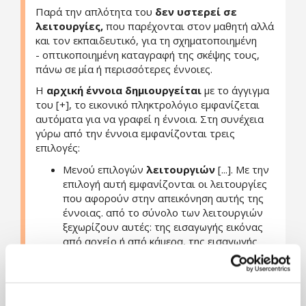
Παρά την απλότητα του
δεν υστερεί σε
λειτουργίες,
που παρέχονται στον μαθητή αλλά
και τον εκπαιδευτικό, για τη σχηματοποιημένη
- οπτικοποιημένη καταγραφή της σκέψης τους,
πάνω σε μία ή περισσότερες έννοιες.
Η
αρχική έννοια δημιουργείται
με το άγγιγμα
του [+], το εικονικό πληκτρολόγιο εμφανίζεται
αυτόματα για να γραφεί η έννοια. Στη συνέχεια
γύρω από την έννοια εμφανίζονται τρεις
επιλογές:
Μενού επιλογών
λειτουργιών
[...]. Με την
επιλογή αυτή εμφανίζονται οι λειτουργίες
που αφορούν στην απεικόνηση αυτής της
έννοιας. από το σύνολο των λειτουργιών
ξεχωρίζουν αυτές: της εισαγωγής εικόνας
από αρχείο ή από κάμερα, της εισαγωγής
υπερσυνδέσμου, της αλλαγής
χρώματος, τύπου γραμματοσειράς,
της εισαγωγής ορατού σχολίου, της
ενσωμάτωσης check box της