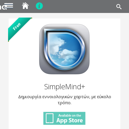
MENU
Skip
Free
to
main
content
SimpleMind+
Δημιουργία εννοιολογικών χαρτών, με εύκολο
τρόπο.