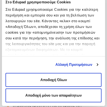
Στο Edupad χρησιμοποιούμε Cookies
ενσωμάτωσης εικονιδίων από αντίστοιχη
βιβλιοθήκη, κ.λπ.
Στο Edupad χρησιμοποιούμε Cookies για την καλύτερη
Δημιουργία μη άμεσα ορατών
σημειώσεων
περιήγηση και εμπειρία σου και για τη βελτίωση των
[Τ],
λειτουργιών του site. Κάνοντας «κλικ» στο κουμπί
Δημιουργία έννοιας
άλλου επιπέδου,
«Αποδοχή Όλων», αποδέχεσαι τη χρήση όλων των
συσχετιζόμενη με την αρχική [+]
cookies για την «απομνημόνευση» των προτιμήσεών
Άλλα χρήσιμα χαρακτηριστικά είναι:
σου κατά την περιήγηση, την ανάλυση της επίδοσης και
Δημιουργία
περισσότερων από μία
της λειτουργικότητας του site μας και για την παροχή
βασικές έννοιες
στον ίδιο εννιολογικό
εξατομικευμένων διαφημίσεων. Με το κουμπί
χάρτη.
«Αποδοχή μόνο των απαραίτητων Cookies» θα
Σύνδεση
δύο ή και περισσότερων
ενεργοποιηθούν μόνο τα αναγκαία για τη λειτουργία του
ανεξάρτητων εννιολογικών χαρτών.
Αλλαγή Προτιμήσεων
site cookies. Ενημερώσου για την Πολιτική
Αυτόματη αλλαγή εμφάνισης
του
εννιολογικού χάρτη που ήδη έχει
Cookies
Εδώ
και τους διαφορετικούς τύπους Cookies
δημιουργηθεί μέσα από πολλές επιλογές
επιλέγοντας «Ρυθμίσεις Cookies», και τροποποίησε ανά
Αποδοχή Όλων
χρωματικών συνδυασμών.
πάσα στιγμή τις προτιμήσεις σου.
Βασικές
ρυθμίσεις αρχικοποίησης
του
περιβάλλοντος.
Αποδοχή μόνο των απαραίτητων
Προτεινόμενη αρχική
ομαδική δραστηριότητα:
Οι μαθητές οργανώνονται σε ομάδες των