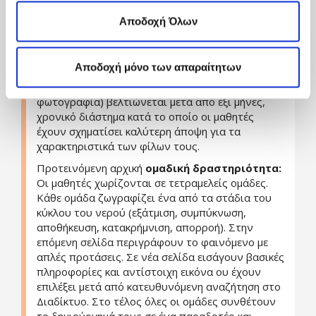
Προτεινόμενη αρχική
ατομική δραστηριότητα:
επιλέγοντας «Ρυθμίσεις Cookies», και τροποποίησε ανά
Αποδοχή Όλων
Οι μαθητές φωτογραφίζουν τον φίλο τους με το
πάσα στιγμή τις προτιμήσεις σου.
αντίστοιχο "εργαλείο" (...εφόσον εξασφαλίσουν
την άδεια του). Γύρω από την εικόνα
Αποδοχή μόνο των απαραίτητων
δημιουργούν ένα αρχικό κείμενο για τα βασικά
χαρακτηριστικά του. Το κείμενο αυτό (και η
φωτογραφία) βελτιώνεται μετά από έξι μήνες,
χρονικό διάστημα κατά το οποίο οι μαθητές
έχουν σχηματίσει καλύτερη άποψη για τα
χαρακτηριστικά των φίλων τους.
Προτεινόμενη αρχική
ομαδική δραστηριότητα:
Οι μαθητές χωρίζονται σε τετραμελείς ομάδες.
Κάθε ομάδα ζωγραφίζει ένα από τα στάδια του
κύκλου του νερού (εξάτμιση, συμπύκνωση,
αποθήκευση, κατακρήμνιση, απορροή). Στην
επόμενη σελίδα περιγράφουν το φαινόμενο με
απλές προτάσεις. Σε νέα σελίδα εισάγουν βασικές
πληροφορίες και αντίστοιχη εικόνα ου έχουν
επιλέξει μετά από κατευθυνόμενη αναζήτηση στο
Διαδίκτυο. Στο τέλος όλες οι ομάδες συνθέτουν