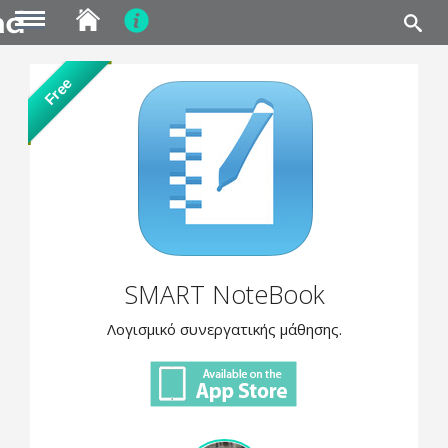
MENU
Skip
Free
to
main
content
SMART NoteBook
Λογισμικό συνεργατικής μάθησης.