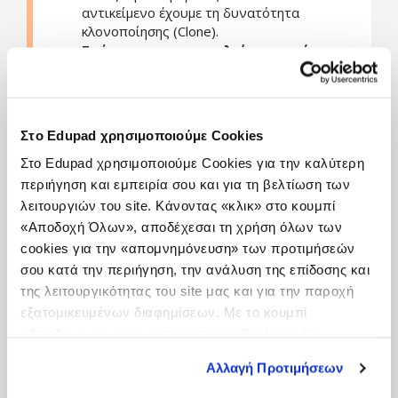
αντικείμενο έχουμε τη δυνατότητα
κλονοποίησης (Clone).
Σχήματα και το εργαλείο γραμμών
.
Προσθέτουμε σχήματα και γραμμές που
επιλέγουμε από τις αντίστοιχες
"βιβλιοθήκες", προσαρμόζοντας το χρώμα
γεμίσματος, ή το χρώμα και το πάχος του
Στο Edupad χρησιμοποιούμε Cookies
περιγράμματος τους.
Φωτογραφίες
. Εισαγουμε φωτογραφίες
Στο Edupad χρησιμοποιούμε Cookies για την καλύτερη
απευθείας από την κάμερα του iPad, ή
περιήγηση και εμπειρία σου και για τη βελτίωση των
από το αρχείο φωτογραφιών.
λειτουργιών του site. Κάνοντας «κλικ» στο κουμπί
Το περιεχόμενο της οθόνης προβάλλεται από ένα
«Αποδοχή Όλων», αποδέχεσαι τη χρήση όλων των
iPad στον διαδραστικό πίνακα για ολόκληρη την
cookies για την «απομνημόνευση» των προτιμήσεών
τάξη, χρησιμοποιώντας το AirPlay και ένα Apple
σου κατά την περιήγηση, την ανάλυση της επίδοσης και
TV, ή με τη χρήση ενός καλωδίου HDMI ή VGA με
της λειτουργικότητας του site μας και για την παροχή
τις κατάλληλες υποδοχές.
εξατομικευμένων διαφημίσεων. Με το κουμπί
Υπάρχει τέλος, η δυνατότητα αποθήκευσης του
«Αποδοχή μόνο των απαραίτητων Cookies» θα
αρχείου που δημιουργήσαμε με ένα όνομα της
ενεργοποιηθούν μόνο τα αναγκαία για τη λειτουργία του
επιλογής μας.
Αλλαγή Προτιμήσεων
site cookies. Ενημερώσου για την Πολιτική
Cookies
Εδώ
και τους διαφορετικούς τύπους Cookies