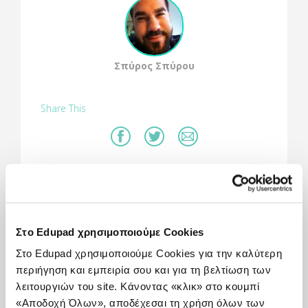
Σπύρος Σπύρου
Share This
Πώς χρησιμοποιείται:
Με την εφαρμογή Space 4D+ μπορείς να ζήσεις
μια φανταστική εμπειρία εξερεύνησης του
Στο Edupad χρησιμοποιούμε Cookies
διαστήματος.
Στο Edupad χρησιμοποιούμε Cookies για την καλύτερη
Η εφαρμογή Space 4D+ περιλαμβάνει μια συλλογή
περιήγηση και εμπειρία σου και για τη βελτίωση των
από 37 εκπαιδευτικές κάρτες επαυξημένης
λειτουργιών του site. Κάνοντας «κλικ» στο κουμπί
πραγματικότητας, οι οποίες περιλαμβάνουν το
«Αποδοχή Όλων», αποδέχεσαι τη χρήση όλων των