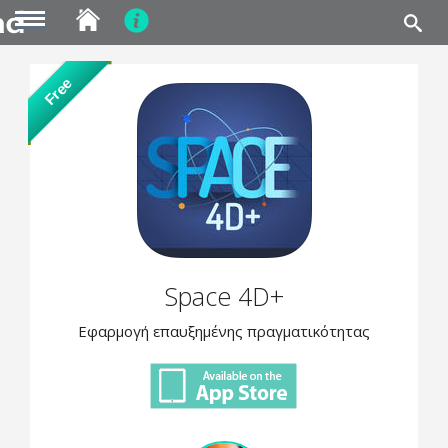
MENU
Skip
Free
to
main
content
Space 4D+
Εφαρμογή επαυξημένης πραγματικότητας