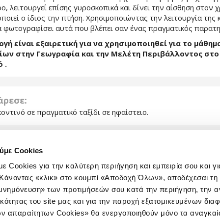
ο, λειτουργεί επίσης γυροσκοπικά και δίνει την αίσθηση στον χ
ποιεί ο ίδιος την πτήση. Χρησιμοποιώντας την λειτουργία της 
α φωτογραφίσει αυτά που βλέπει σαν ένας πραγματικός παρατη
γή είναι εξαιρετική για να χρησιμοποιηθεί για το μάθημ
ίων στην Γεωγραφία και την Μελέτη Περιβάλλοντος στο
 .
 άρεσε:
κοντινό σε πραγματικό ταξίδι σε ηφαίστειο.
 μας άρεσε:
ύμε Cookies
ου AirPano project έχει φτιάξει μόνο τρεις εφαρμογές για το iP
ε Cookies για την καλύτερη περιήγηση και εμπειρία σου και γι
60°, Bears 360°, Geyser 360°) που έχουν γενικευμένο εκπαιδευ
e. Κάνοντας «κλικ» στο κουμπί «Αποδοχή Όλων», αποδέχεσαι τ
. Στο site της ( www.airpano.com ) υπάρχουν και άλλα τέτοια p
ομνημόνευση» των προτιμήσεών σου κατά την περιήγηση, την α
κών φωτογραφιών που είναι δυνατό να προβληθούν από το Saf
δυστυχώς χωρίς την γυροσκοπική λειτουργία και την εμφάνιση
ικότητας του site μας και για την παροχή εξατομικευμένων δια
ν απαραίτητων Cookies» θα ενεργοποιηθούν μόνο τα αναγκαία