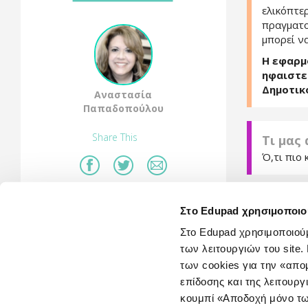
ελικόπτερ
πραγματο
μπορεί ν
Η εφαρμο
ηφαιστε
Δημοτικό
Αναστασία
Παπαδοπούλου
Share This
Τι μας
Ό,τι πιο 
Τι δεν
Στο Edupad χρησιμοποιο
Η ομάδα τ
Στο Edupad χρησιμοποιούμ
Volcano 3
των λειτουργιών του sit
χαρακτήρα
των cookies για την «απ
πανοραμι
Browser 
επίδοσης και της λειτουργ
σχολίων.
κουμπί «Αποδοχή μόνο τω