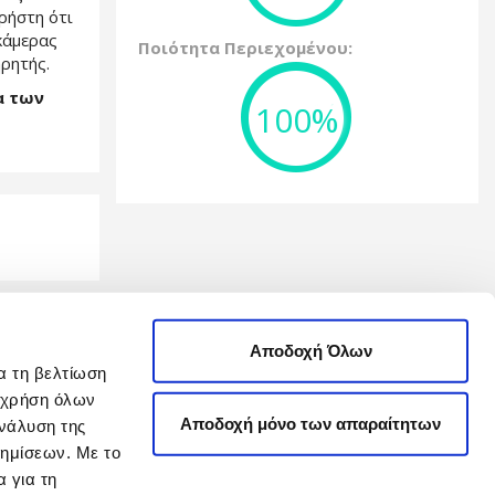
ρήστη ότι
κάμερας
Ποιότητα Περιεχομένου:
ρητής.
α των
100%
Αποδοχή Όλων
ad (
α τη βελτίωση
τικό
η χρήση όλων
roject
Αποδοχή μόνο των απαραίτητων
νάλυση της
ari
 των
φημίσεων. Με το
 για τη