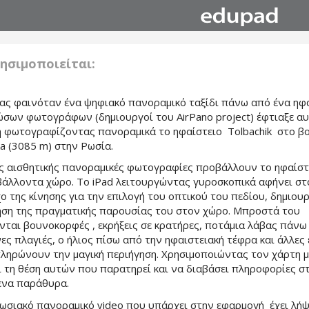
ησιμοποιείται:
ας φαινόταν ένα ψηφιακό πανοραμικό ταξίδι πάνω από ένα ηφα
σων φωτογράφων (δημιουργοί του AirPano project) έφτιαξε αυ
 φωτογραφίζοντας πανοραμικά το ηφαίστειο Tolbachik στο β
a (3085 m) στην Ρωσία.
ς αισθητικής πανοραμικές φωτογραφίες προβάλλουν το ηφαίστε
βάλλοντα χώρο. Το iPad λειτουργώντας γυροσκοπικά αφήνει στ
ο της κίνησης για την επιλογή του οπτικού του πεδίου, δημιο
ηση της πραγματικής παρουσίας του στον χώρο. Μπροστά του
νται βουνοκορφές , εκρήξεις σε κρατήρες, ποτάμια λάβας πάνω
ες πλαγιές, ο ήλιος πίσω από την ηφαιστειακή τέφρα και άλλες 
ληρώνουν την μαγική περιήγηση. Χρησιμοποιώντας τον χάρτη μ
ι τη θέση αυτών που παρατηρεί και να διαβάσει πληροφορίες σ
να παράθυρα.
ωσιακό πανοραμικό video που υπάρχει στην εφαρμογή έχει λήψ