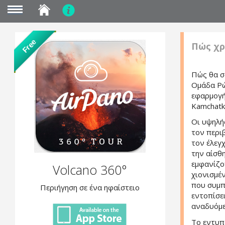
MENU
Skip
Free
Πώς χρ
to
main
content
Πώς θα σ
Ομάδα Ρώ
εφαρμογή
Kamchatk
Oι υψηλή
τον περι
τον έλεγχ
την αίσθ
εμφανίζο
Volcano 360°
χιονισμέν
που συμπ
Περιήγηση σε ένα ηφαίστειο
εντοπίσε
αναδυόμε
Το εντυπ