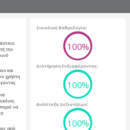
Συνολική Βαθμολογία:
ίστειο;
100%
τή την
ουνό
Διατήρηση Ενδιαφέροντος:
ιο και
ον χρήστη
100%
υργώντας
 σε
εικόνες
Ανάπτυξη Δεξιοτήτων:
πορεί να
τα
100%
εις από